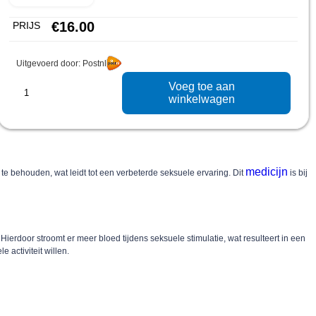
€
16.00
PRIJS
Uitgevoerd door: Postnl
Voeg toe aan
winkelwagen
medicijn
te behouden, wat leidt tot een verbeterde seksuele ervaring. Dit
is bij
Hierdoor stroomt er meer bloed tijdens seksuele stimulatie, wat resulteert in een
 activiteit willen.