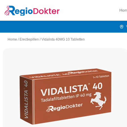
Ho
Home
/
Erectiepillen
/
Vidalista 40MG 10 Tabletten