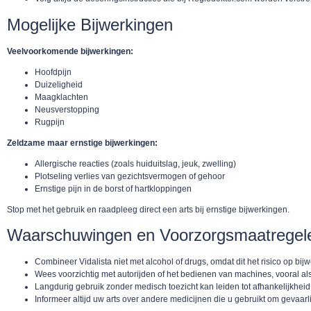
Mogelijke Bijwerkingen
Veelvoorkomende bijwerkingen:
Hoofdpijn
Duizeligheid
Maagklachten
Neusverstopping
Rugpijn
Zeldzame maar ernstige bijwerkingen:
Allergische reacties (zoals huiduitslag, jeuk, zwelling)
Plotseling verlies van gezichtsvermogen of gehoor
Ernstige pijn in de borst of hartkloppingen
Stop met het gebruik en raadpleeg direct een arts bij ernstige bijwerkingen.
Waarschuwingen en Voorzorgsmaatregel
Combineer Vidalista niet met alcohol of drugs, omdat dit het risico op bij
Wees voorzichtig met autorijden of het bedienen van machines, vooral als
Langdurig gebruik zonder medisch toezicht kan leiden tot afhankelijkhe
Informeer altijd uw arts over andere medicijnen die u gebruikt om gevaarl