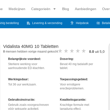
me
Medicijnen
Categorieën
Blog
Aanbiedingen
Over
Volg bestelling
Levering & verzending
Helpdesk
Betal
Vidalista 40MG 10 Tabletten
0.0
uit 5,0
0
mensen hebben vorige maand gekocht
Belangrijkste voordeel:
Dosering:
Sterkere werking voor
Bevat 40 mg tadalafil per
aanhoudende ED-klachten.
tablet.
Werkingsduur:
Toepassingsgebied:
Tot 36 uur werkzaam.
Voor ernstigere
erectieproblemen.
Gebruiksinstructie:
Kwaliteitsgarantie:
Gebruik zoals voorgeschreven
Krachtige formule met
vóór seksuele activiteit.
langdurig effect.