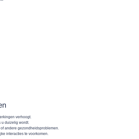
en
werkingen verhoogt.
 u duizelig wordt.
id of andere gezondheidsproblemen.
ijke interacties te voorkomen.