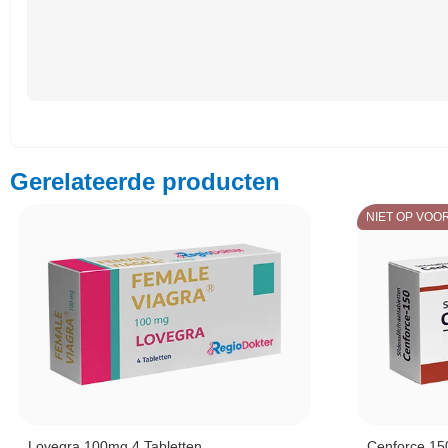
Gerelateerde producten
NIET OP VOO
Lovegra 100mg 4 Tabletten
Cenforce 15