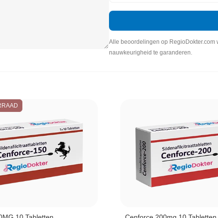
Alle beoordelingen op RegioDokter.com w
nauwkeurigheid te garanderen.
RRAAD
0MG 10 Tabletten
Cenforce 200mg 10 Tabletten