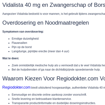
Vidalista 40 mg en Zwangerschap of Bor
Aangezien Vidalista bedoeld is voor mannen, is het gebruik tijdens zwangerschap 
Overdosering en Noodmaatregelen
Symptomen van overdosering:
Ernstige duizeligheid
Flauwvallen
Pijn op de borst
Langdurige, pijnlijke erectie (meer dan 4 uur)
Wat te doen:
Zoek onmiddellijk medische hulp als u vermoedt dat u te veel Vidalista h
Bel de hulpdiensten of ga naar de dichtstbijzijnde spoedeisende hulp.
Waarom Kiezen Voor Regiodokter.com Vo
Regiodokter.com
biedt uitsluitend hoogwaardige, authentieke Vidalista 40 mg t
Eenvoudige en discrete online aankoop zonder voorschrift.
Snelle levering en betrouwbare klantenservice.
Transparante productinformatie en duidelijke doseringsinstructies.