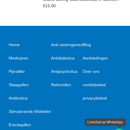
€
15.00
Home
Anti-oestrogenen
Blog
Medicijnen
Antidiabetica
Aanbiedingen
Pijnstiller
Antipsychotica
Over ons
Slaappillen
Retinoïden
cookiebeleid
Antibiotica
privacybeleid
Stimulerende Middelen
Erectiepillen