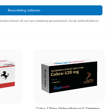
Beoordeling indienen
orden binnen 48 uur voor plaatsing gecontroleerd, om de authenticiteit en
Cobra 120mg Sildenafilcitraat 5 Tabletten