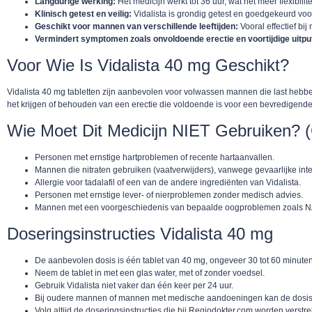
Langdurige werking:
Het medicijn werkt tot 36 uur, wat het meer flexibili
Klinisch getest en veilig:
Vidalista is grondig getest en goedgekeurd voo
Geschikt voor mannen van verschillende leeftijden:
Vooral effectief bi
Vermindert symptomen zoals onvoldoende erectie en voortijdige uitput
Voor Wie Is Vidalista 40 mg Geschikt?
Vidalista 40 mg tabletten zijn aanbevolen voor volwassen mannen die last hebbe
het krijgen of behouden van een erectie die voldoende is voor een bevredigende s
Wie Moet Dit Medicijn NIET Gebruiken? (C
Personen met ernstige hartproblemen of recente hartaanvallen.
Mannen die nitraten gebruiken (vaatverwijders), vanwege gevaarlijke inte
Allergie voor tadalafil of een van de andere ingrediënten van Vidalista.
Personen met ernstige lever- of nierproblemen zonder medisch advies.
Mannen met een voorgeschiedenis van bepaalde oogproblemen zoals 
Doseringsinstructies Vidalista 40 mg
De aanbevolen dosis is één tablet van 40 mg, ongeveer 30 tot 60 minuten 
Neem de tablet in met een glas water, met of zonder voedsel.
Gebruik Vidalista niet vaker dan één keer per 24 uur.
Bij oudere mannen of mannen met medische aandoeningen kan de dosis 
Volg altijd de doseringsinstructies die bij Regiodokter.com worden verstre