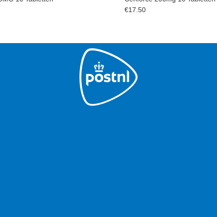
€
17.50