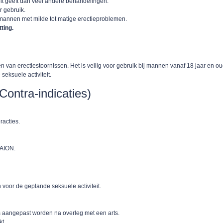
teit geeft dan veel andere behandelingen.
r gebruik.
j mannen met milde tot matige erectieproblemen.
ting.
n van erectiestoornissen. Het is veilig voor gebruik bij mannen vanaf 18 jaar en 
eksuele activiteit.
ontra-indicaties)
racties.
NAION.
voor de geplande seksuele activiteit.
aangepast worden na overleg met een arts.
kt.