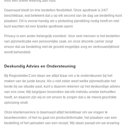
voor een snelle levering aan huis.
Daarnaast biedt on-line bestellen flexibiliteit. Onze apotheek is 24/7
beschikbaar, wat betekent dat u op elk second van de dag uw bestelling kunt
plaatsen. Dit is vooral handig als u plotseling pijnstilling nodig heeft en niet
kunt wachten tot een fysieke apotheek opent.
Privacy is een ander belangrijk voordeel. Voor veel mensen is het bestellen
van pijnmedicatie een persoonlijke zaak, en onze discrete carrier zorgt
ervoor dat uw bestelling met de grootst mogelijke zorg en vertrouwelijkheid
wordt behandeld.
Deskundig Advies en Ondersteuning
Bij Regiodokter.Com staan we altijd klaar om u te ondersteunen bij het
maken van de juiste keuze. Als u niet zeker weet welke pijnmedicatie het
beste bij uw situatie past, kunt u daarom rekenen op het deskundige advies
van ons crew. Wij begrijpen bovendien dat elk individu unieke behoeften
heeft, en daarom zijn wij er om ervoor te zorgen dat u de meest geschikte
oplossing vindt.
Onze klantenservice is daarnaast altijd bereikbaar om uw vragen te
beantwoorden, of het nu gaat om productinformatie, het plaatsen van een
bestelling of het uploaden van een recept. Wij staan paraat om uw ervaring