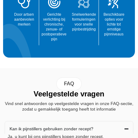
Door artsen
Gerichte
Snelwerkende
Beschikbare
aanbevolen
verlichting bij
formuleringen
opties voor
merken
chronische,
voor snelle
lichte tot
zenuw- of
pijnbestrijding
ernstige
postoperatieve
pijnniveaus
pijn
FAQ
Veelgestelde vragen
Vind snel antwoorden op veelgestelde vragen in onze FAQ-sectie,
zodat u gemakkelijk toegang heeft tot informatie
Kan ik pijnstillers gebruiken zonder recept?
Ja, u kunt bij ons pijnstillers kopen zonder recept.