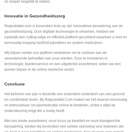
zo soepel mogelijk te maken.
Innovatie in Gezondheidszorg
Regiodokter.com is bovendien trots op zijn innovatieve benadering van de
gezondheidszorg. Door digitale technologie te omarmen, hebben we
namelijk een cutting-edge en efficiënt platform gecreëerd waarmee u snel en
eenvoudig toegang heeft tot pijnstillers en andere medicijnen.
Wij blijven verder ons platform verbeteren om te voldoen aan de
veranderende behoeften van onze klanten. Door te investeren in
technologie, klantenservice en een uitgebreid assortiment, willen we een
pionier blijven in de online medische sector.
Conclusie
Het beheren van pijn is tenslotte een essentieel onderdeel van een gezond
en comfortabel leven. Bij Regiodokter.Com maken we het daarom eenvoudig
en betrouwbaar om pijnmedicatie online te bestellen, zodat u altijd de
ondersteuning krijgt die u nodig heeft.
Met ons brede assortiment, onze focus op kwaliteit en onze klantgerichte
benadering, bieden wij bovendien een unieke oplossing voor iedereen die
op zoek is naar pijnstillers en andere medicijnen. Kies daarom voor gemak,