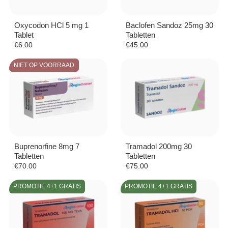
Oxycodon HCl 5 mg 1
Baclofen Sandoz 25mg 30
Tablet
Tabletten
€
6.00
€
45.00
NIET OP VOORRAAD
Buprenorfine 8mg 7
Tramadol 200mg 30
Tabletten
Tabletten
€
70.00
€
75.00
PROMOTIE 4+1 GRATIS
PROMOTIE 4+1 GRATIS