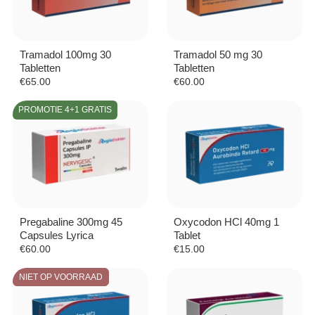
Tramadol 100mg 30
Tramadol 50 mg 30
Tabletten
Tabletten
€
65.00
€
60.00
PROMOTIE 4+1 GRATIS
Pregabaline 300mg 45
Oxycodon HCl 40mg 1
Capsules Lyrica
Tablet
€
60.00
€
15.00
NIET OP VOORRAAD