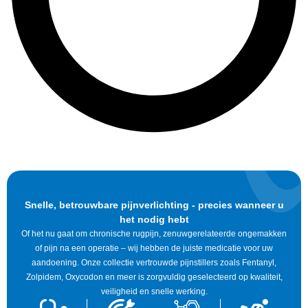
Snelle, betrouwbare pijnverlichting - precies wanneer u
het nodig hebt
Of het nu gaat om chronische rugpijn, zenuwgerelateerde ongemakken
of pijn na een operatie – wij hebben de juiste medicatie voor uw
aandoening. Onze collectie vertrouwde pijnstillers zoals Fentanyl,
Zolpidem, Oxycodon en meer is zorgvuldig geselecteerd op kwaliteit,
veiligheid en snelle werking.