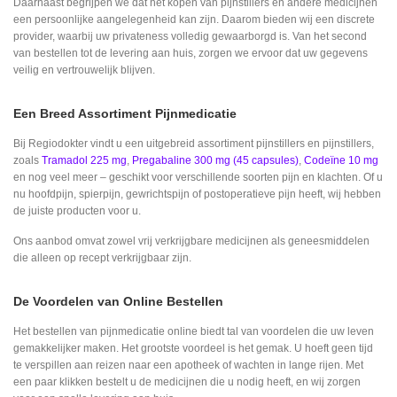
Daarnaast begrijpen we dat het kopen van pijnstillers en andere medicijnen
een persoonlijke aangelegenheid kan zijn. Daarom bieden wij een discrete
provider, waarbij uw privateness volledig gewaarborgd is. Van het second
van bestellen tot de levering aan huis, zorgen we ervoor dat uw gegevens
veilig en vertrouwelijk blijven.
Een Breed Assortiment Pijnmedicatie
Bij Regiodokter vindt u een uitgebreid assortiment pijnstillers en pijnstillers,
zoals
Tramadol 225 mg
,
Pregabaline 300 mg (45 capsules)
,
Codeïne 10 mg
en nog veel meer – geschikt voor verschillende soorten pijn en klachten. Of u
nu hoofdpijn, spierpijn, gewrichtspijn of postoperatieve pijn heeft, wij hebben
de juiste producten voor u.
Ons aanbod omvat zowel vrij verkrijgbare medicijnen als geneesmiddelen
die alleen op recept verkrijgbaar zijn.
De Voordelen van Online Bestellen
Het bestellen van pijnmedicatie online biedt tal van voordelen die uw leven
gemakkelijker maken. Het grootste voordeel is het gemak. U hoeft geen tijd
te verspillen aan reizen naar een apotheek of wachten in lange rijen. Met
een paar klikken bestelt u de medicijnen die u nodig heeft, en wij zorgen