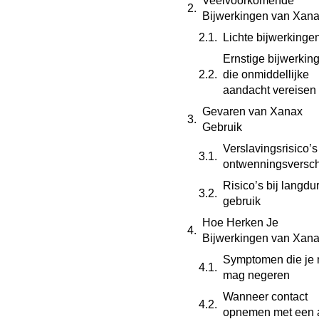
Veelvoorkomende
Bijwerkingen van Xan
Lichte bijwerkinge
Ernstige bijwerkin
die onmiddellijke
aandacht vereisen
Gevaren van Xanax
Gebruik
Verslavingsrisico’s
ontwenningsversch
Risico’s bij langdu
gebruik
Hoe Herken Je
Bijwerkingen van Xan
Symptomen die je 
mag negeren
Wanneer contact
opnemen met een 