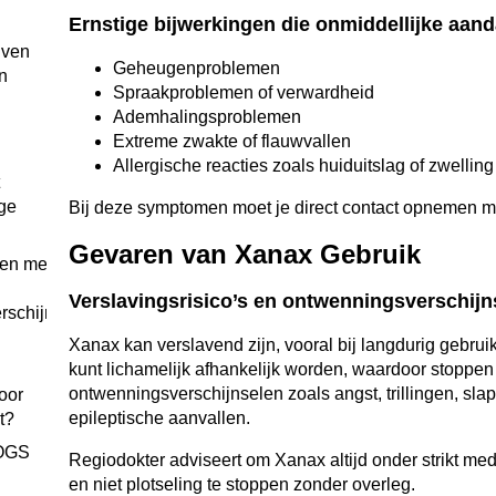
Ernstige bijwerkingen die onmiddellijke aan
jven
Geheugenproblemen
n
Spraakproblemen of verwardheid
Ademhalingsproblemen
Extreme zwakte of flauwvallen
Allergische reacties zoals huiduitslag of zwelling
ige
Bij deze symptomen moet je direct contact opnemen met
Gevaren van Xanax Gebruik
pen met Xanax
Verslavingsrisico’s en ontwenningsverschijn
rschijnselen?
Xanax kan verslavend zijn, vooral bij langdurig gebrui
kunt lichamelijk afhankelijk worden, waardoor stoppen mo
ontwenningsverschijnselen zoals angst, trillingen, sla
oor
epileptische aanvallen.
t?
OGS
Regiodokter adviseert om Xanax altijd onder strikt med
en niet plotseling te stoppen zonder overleg.