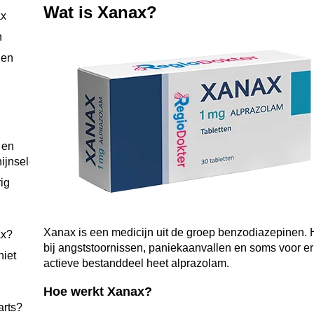
Wat is Xanax?
ax
n
gen
 en
ijnselen
rig
Xanax is een medicijn uit de groep benzodiazepinen.
ax?
bij angststoornissen, paniekaanvallen en soms voor e
niet
actieve bestanddeel heet alprazolam.
Hoe werkt Xanax?
arts?