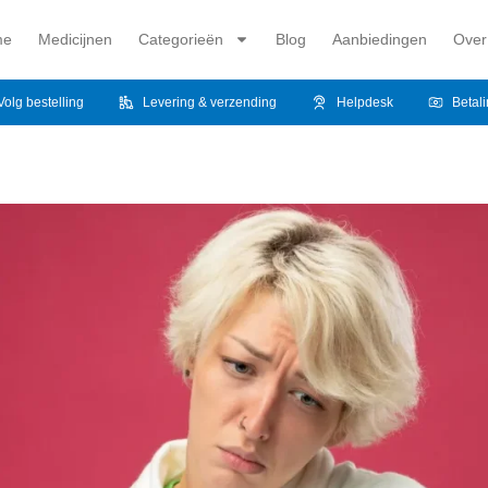
me
Medicijnen
Categorieën
Blog
Aanbiedingen
Over
Volg bestelling
Levering & verzending
Helpdesk
Betal