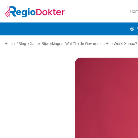
Ho
Home
/
Blog
/
Xanax Bijwerkingen: Wat Zijn de Gevaren en Hoe Werkt Xanax?