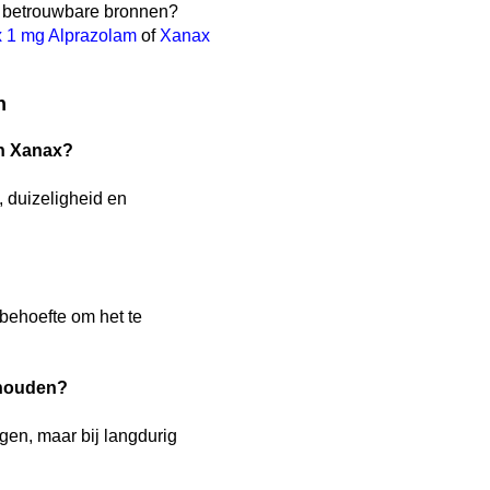
ar betrouwbare bronnen?
 1 mg Alprazolam
of
Xanax
n
an Xanax?
 duizeligheid en
behoefte om het te
nhouden?
gen, maar bij langdurig