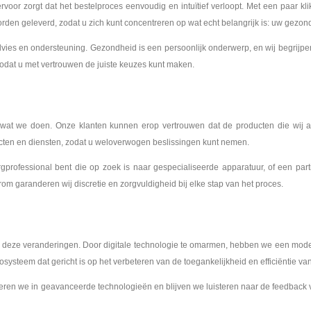
oor zorgt dat het bestelproces eenvoudig en intuïtief verloopt. Met een paar kli
worden geleverd, zodat u zich kunt concentreren op wat echt belangrijk is: uw gezon
ies en ondersteuning. Gezondheid is een persoonlijk onderwerp, en wij begrijpen 
 zodat u met vertrouwen de juiste keuzes kunt maken.
les wat we doen. Onze klanten kunnen erop vertrouwen dat de producten die wi
ucten en diensten, zodat u weloverwogen beslissingen kunt nemen.
gprofessional bent die op zoek is naar gespecialiseerde apparatuur, of een par
m garanderen wij discretie en zorgvuldigheid bij elke stap van het proces.
 deze veranderingen. Door digitale technologie te omarmen, hebben we een moder
cosysteem dat gericht is op het verbeteren van de toegankelijkheid en efficiëntie 
ren we in geavanceerde technologieën en blijven we luisteren naar de feedback va