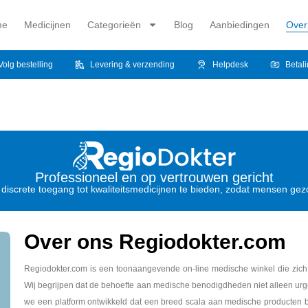
me
Medicijnen
Categorieën
Blog
Aanbiedingen
Over
Volg bestelling
Levering & verzending
Helpdesk
Betal
Professioneel en op vertrouwen gericht
 discrete toegang tot kwaliteitsmedicijnen te bieden, zodat mensen ge
Over ons Regiodokter.com
Regiodokter.com is een toonaangevende on-line medische winkel die zich
Wij begrijpen dat de behoefte aan medische benodigdheden niet alleen urge
we een platform ontwikkeld dat een breed scala aan medische producten bi