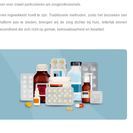
en voor zowel particulieren als zorgprofessionals.
niet ingewikkeld hoeft te zijn. Traditionele methoden, zoals het bezoeken van
atform aan te bieden, brengen wij de zorg dichter bij huis, letterlijk binnen
gezondheid die zich richt op gemak, betrouwbaarheid en kwaliteit.