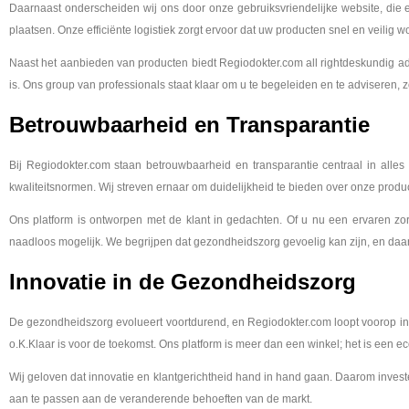
Daarnaast onderscheiden wij ons door onze gebruiksvriendelijke website, die erv
plaatsen. Onze efficiënte logistiek zorgt ervoor dat uw producten snel en veilig 
Naast het aanbieden van producten biedt Regiodokter.com all rightdeskundig adv
is. Ons group van professionals staat klaar om u te begeleiden en te adviseren,
Betrouwbaarheid en Transparantie
Bij Regiodokter.com staan betrouwbaarheid en transparantie centraal in al
kwaliteitsnormen. Wij streven ernaar om duidelijkheid te bieden over onze prod
Ons platform is ontworpen met de klant in gedachten. Of u nu een ervaren zor
naadloos mogelijk. We begrijpen dat gezondheidszorg gevoelig kan zijn, en daaro
Innovatie in de Gezondheidszorg
De gezondheidszorg evolueert voortdurend, en Regiodokter.com loopt voorop in
o.K.Klaar is voor de toekomst. Ons platform is meer dan een winkel; het is een e
Wij geloven dat innovatie en klantgerichtheid hand in hand gaan. Daarom investe
aan te passen aan de veranderende behoeften van de markt.