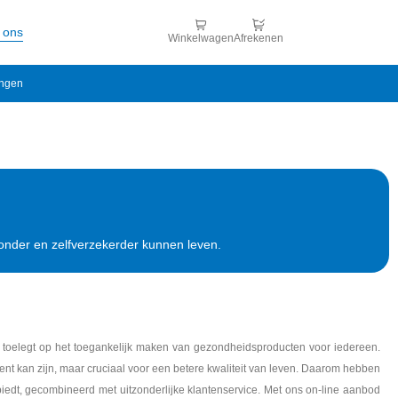
 ons
Winkelwagen
Afrekenen
ingen
zonder en zelfverzekerder kunnen leven.
 toelegt op het toegankelijk maken van gezondheidsproducten voor iedereen.
nt kan zijn, maar cruciaal voor een betere kwaliteit van leven. Daarom hebben
edt, gecombineerd met uitzonderlijke klantenservice. Met ons on-line aanbod