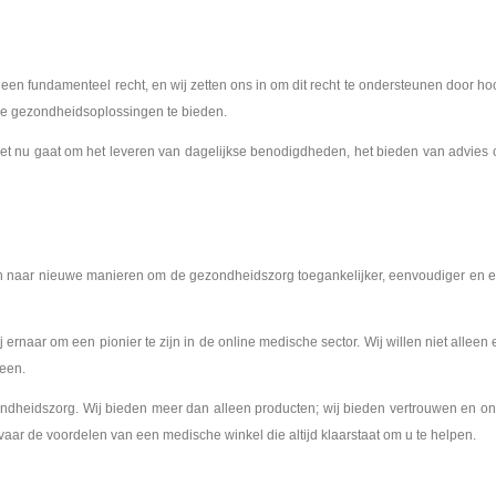
en fundamenteel recht, en wij zetten ons in om dit recht te ondersteunen door hoo
are gezondheidsoplossingen te bieden.
het nu gaat om het leveren van dagelijkse benodigdheden, het bieden van advies o
en naar nieuwe manieren om de gezondheidszorg toegankelijker, eenvoudiger en ef
j ernaar om een pionier te zijn in de online medische sector. Wij willen niet alle
een.
dheidszorg. Wij bieden meer dan alleen producten; wij bieden vertrouwen en ond
aar de voordelen van een medische winkel die altijd klaarstaat om u te helpen.