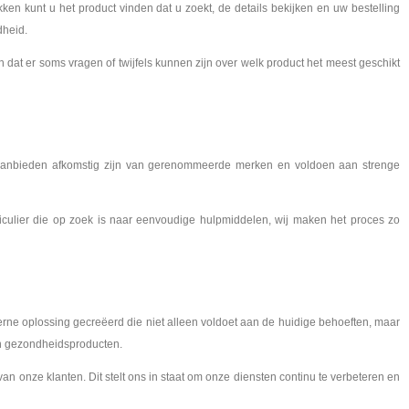
kken kunt u het product vinden dat u zoekt, de details bekijken en uw bestelling
dheid.
dat er soms vragen of twijfels kunnen zijn over welk product het meest geschikt
j aanbieden afkomstig zijn van gerenommeerde merken en voldoen aan strenge
ticulier die op zoek is naar eenvoudige hulpmiddelen, wij maken het proces zo
ne oplossing gecreëerd die niet alleen voldoet aan de huidige behoeften, maar
van gezondheidsproducten.
n onze klanten. Dit stelt ons in staat om onze diensten continu te verbeteren en