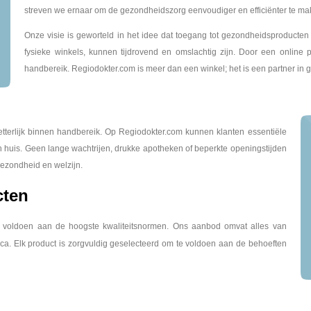
streven we ernaar om de gezondheidszorg eenvoudiger en efficiënter te mak
Onze visie is geworteld in het idee dat toegang tot gezondheidsproducten 
fysieke winkels, kunnen tijdrovend en omslachtig zijn. Door een online pl
handbereik. Regiodokter.com is meer dan een winkel; het is een partner in 
letterlijk binnen handbereik. Op Regiodokter.com kunnen klanten essentiële
n huis. Geen lange wachtrijen, drukke apotheken of beperkte openingstijden
ezondheid en welzijn.
cten
e voldoen aan de hoogste kwaliteitsnormen. Ons aanbod omvat alles van
iotica. Elk product is zorgvuldig geselecteerd om te voldoen aan de behoeften