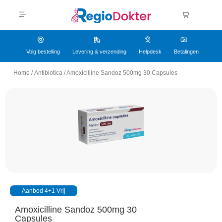
Volg bestelling
Levering & verzending
Helpdesk
Betalingen
Home
/
Antibiotica
/
Amoxicilline Sandoz 500mg 30 Capsules
Aanbod 4+1 Vrij
Amoxicilline Sandoz 500mg 30
Capsules