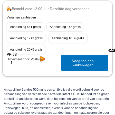
Besteld vóór 12:00 uur Dezelfde dag verzonden
Varianten aanbieden
Aanbieding 4+1 gratis
Aanbieding 8+2 gratis
Aanbieding 12+3 gratis
Aanbieding 16+4 gratis
Aanbieding 20+5 gratis
€
4
PRIJS
Uitgevoerd door: Postnl
Voeg toe aan
winkelwagen
Amoxicilline Sandoz 500mg is een antibiotica die wordt gebruikt voor de
behandeling van verschillende bacteriële infecties. Het behoort tot de groep
penicilline-antibiotica en werkt door het remmen van de groei van bacteriën.
Amoxicilline wordt voorgeschreven voor infecties van de luchtwegen,
urinewegen, huid, en oorinfecties, evenals voor de behandeling van
bepaalde seksueel overdraagbare aandoeningen en maagzweren die door