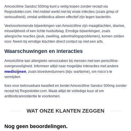
Amoxicilline Sandoz 500mg kunt u veilig kopen zonder recept via
Regiodokter.com. Het middel werkt niet bij virale infecties (zoals griep of
verkoudheid), omdat antibiotica alleen effectief zijn tegen bacteriën.
Veelvoorkomende bijwerkingen van Amoxicilline zijn maagklachten, diarree,
misselijkheid of een lichte huiduitslag. Ernstige bijwerkingen, zoals
allergische reacties (jeuk, zwelling, ademhalingsproblemen), komen zelden
voor. Neem bij ernstige klachten direct contact op met een arts.
Waarschuwingen en interacties
Amoxicilline kan allergieën veroorzaken bij mensen met een penicilline-
overgevoeligheid. Informeer altijd naar mogelijke interacties met andere
medicijnen
, zoals bloedverdunners (bijv. warfarine), om risico’s te
vermijden.
Kies voor betrouwbare kwaliteit en bestel Amoxicilline Sandoz 500mg zonder
recept bij Regiodokter.com. Maak altijd de volledige kuur af om
antibioticaresistentie te voorkomen.
WAT ONZE KLANTEN ZEGGEN
Nog geen beoordelingen.