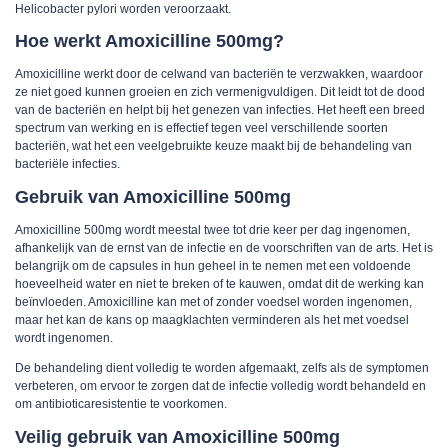
Helicobacter pylori worden veroorzaakt.
Hoe werkt Amoxicilline 500mg?
Amoxicilline werkt door de celwand van bacteriën te verzwakken, waardoor
ze niet goed kunnen groeien en zich vermenigvuldigen. Dit leidt tot de dood
van de bacteriën en helpt bij het genezen van infecties. Het heeft een breed
spectrum van werking en is effectief tegen veel verschillende soorten
bacteriën, wat het een veelgebruikte keuze maakt bij de behandeling van
bacteriële infecties.
Gebruik van Amoxicilline 500mg
Amoxicilline 500mg wordt meestal twee tot drie keer per dag ingenomen,
afhankelijk van de ernst van de infectie en de voorschriften van de arts. Het is
belangrijk om de capsules in hun geheel in te nemen met een voldoende
hoeveelheid water en niet te breken of te kauwen, omdat dit de werking kan
beïnvloeden. Amoxicilline kan met of zonder voedsel worden ingenomen,
maar het kan de kans op maagklachten verminderen als het met voedsel
wordt ingenomen.
De behandeling dient volledig te worden afgemaakt, zelfs als de symptomen
verbeteren, om ervoor te zorgen dat de infectie volledig wordt behandeld en
om antibioticaresistentie te voorkomen.
Veilig gebruik van Amoxicilline 500mg